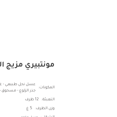
مونتبيري مزيج ا
عسل نحل طبيعي - غذ
المكونات:
جذر الزلوع - مسحوق ج
التعبئة:
12 ظرف
وزن الظرف:
5 غ