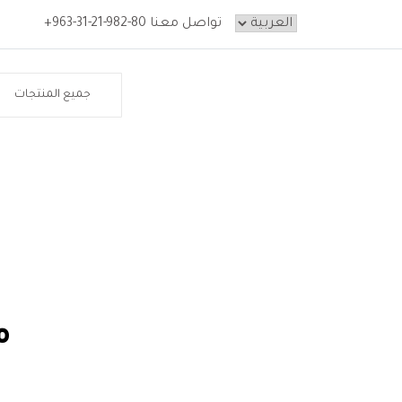
تواصل معنا
+963-31-21-982-80
الرئيسية
من نحن
م